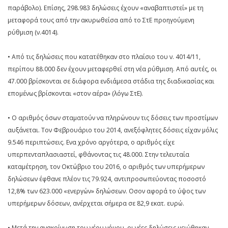
παράβολο). Επίσης, 298.983 δηλώσεις έχουν «αναβαπτιστεί» με τη
μεταφορά τους από την ακυρωθείσα από το ΣτΕ προηγούμενη
ρύθμιση (ν.4014).
• Από τις δηλώσεις που κατατέθηκαν στο πλαίσιο του ν. 4014/11,
περίπου 88.000 δεν έχουν μεταφερθεί στη νέα ρύθμιση. Από αυτές, οι
47.000 βρίσκονται σε διάφορα ενδιάμεσα στάδια της διαδικασίας και
επομένως βρίσκονται «στον αέρα» (λόγω ΣτΕ).
• Ο αριθμός όσων σταματούν να πληρώνουν τις δόσεις των προστίμων
αυξάνεται. Τον Φεβρουάριο του 2014, ανεξόφλητες δόσεις είχαν μόλις
9.546 περιπτώσεις. Ενα χρόνο αργότερα, ο αριθμός είχε
υπερπενταπλασιαστεί, φθάνοντας τις 48.000. Στην τελευταία
καταμέτρηση, τον Οκτώβριο του 2016, ο αριθμός των υπερήμερων
δηλώσεων έφθανε πλέον τις 79.924, αντιπροσωπεύοντας ποσοστό
12,8% των 623.000 «ενεργών» δηλώσεων. Οσον αφορά το ύψος των
υπερήμερων δόσεων, ανέρχεται σήμερα σε 82,9 εκατ. ευρώ.
• Μετά την ανακοίνωση του νέου νόμου, οι νέες δηλώσεις μειώθηκαν