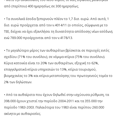
από (περίπου) 400 ημερησίως σε 300 ημερησίως.
• Τα συνολικά έσοδα ξεπερνούν πλέον το 1,7 δισ. ευρώ. Από αυτά, 1
δισ. ευρώ προέρχεται από τον ν.4014/11 (ο οποίος, σύμφωνα με το
ΤΕΕ, δείχνει να έχει εξαντλήσει τη δυνατότητα απόδοσης νέων εσόδων),
ενώ 789.000 προέρχονται από τον ν.4178/13.
• Το μεγαλύτερο μέρος των αυθαιρέτων βρίσκεται σε περιοχές εντός
σχεδίου (71% του συνόλου), σε νόμιμα κτίρια (75% του συνόλου).
Κύρια κατοικία είναι το 20% των αυθαιρέτων, εξοχική το 62%,
επαγγελματικά κτίρια υπηρεσιών το 13%, κτίρια τουρισμού,
βιομηχανίας το 3% και κτίρια μεταποίησης του πρωτογενούς τομέα το
2% των δηλώσεων.
• Από τα αυθαίρετα που έχουν δηλωθεί στην ισχύουσα ρύθμιση, τα
398.000 έχουν χτιστεί την περίοδο 2004-2011 και τα 355.000 την
περίοδο 1983-2003. Παλαιότερα του 1983 είναι περίπου 260.000
ακίνητα με αυθαιρεσίες.