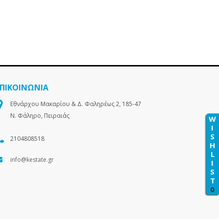
ΕΠΙΚΟΙΝΩΝΙΑ
Εθνάρχου Μακαρίου & Δ. Φαληρέως 2, 185-47
Ν. Φάληρο, Πειραιάς
W
I
S
2104808518
H
L
info@kestate.gr
I
S
T
0