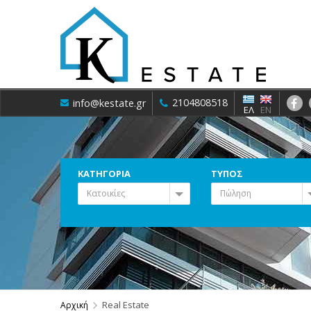
2104808518
info@kestate.gr
ΕΛ
EN
ΚΑΤΗΓΟΡΙΑ
ΤΥΠΟΣ
Κατοικίες
Πώληση
Real Estate
Αρχική