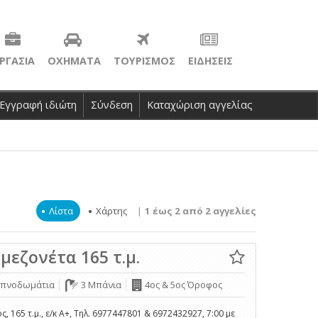
ΡΓΑΣΙΑ
ΟΧΗΜΑΤΑ
ΤΟΥΡΙΣΜΟΣ
ΕΙΔΗΣΕΙΣ
Εγγραφή ιδιώτη
Σύνδεση
Καταχώριση αγγελίας
Λίστα
Χάρτης
|
1 έως 2 από 2 αγγελίες
μεζονέτα 165 τ.μ.
Υπνοδωμάτια
3 Μπάνια
4ος & 5ος Όροφος
ς, 165 τ.μ., ε/κ Α+, Τηλ. 6977447801 & 6972432927, 7:00 με