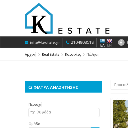
2104808518
info@kestate.gr
ΕΛ
EN
Αρχική
Real Estate
Κατοικίες
Πώληση
Προεπιλ
ΦΙΛΤΡΑ ΑΝΑΖΗΤΗΣΗΣ
Περιοχή
Ομάδα