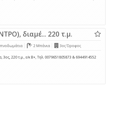
ΡΟ), διαμέ... 220 τ.μ.
Υπνοδωμάτια
2 Μπάνια
3ος Όροφος
3ος, 220 τ.μ., ε/κ Β+, Τηλ. 0079651805873 & 6944914552