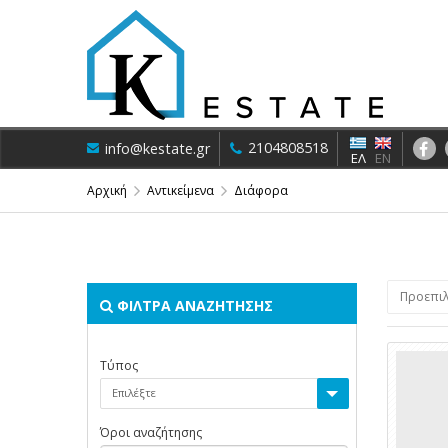
2104808518
info@kestate.gr
ΕΛ
EN
Αρχική
Αντικείμενα
Διάφορα
Προεπιλ
ΦΙΛΤΡΑ ΑΝΑΖΗΤΗΣΗΣ
Τύπος
Επιλέξτε
Όροι αναζήτησης